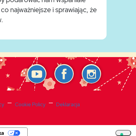
o najważniejsze i sprawiając, że
.
—
—
cy
Cookie Policy
Deklaracja
ka