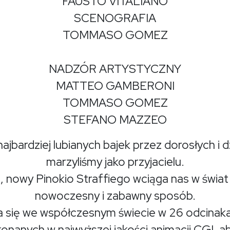
FAUSTO VITALIANO
SCENOGRAFIA
TOMMASO GOMEZ
NADZÓR ARTYSTYCZNY
MATTEO GAMBERONI
TOMMASO GOMEZ
STEFANO MAZZEO
najbardziej lubianych bajek przez dorosłych i 
marzyliśmy jako przyjacielu.
owy Pinokio Straffiego wciąga nas w świat 
nowoczesny i zabawny sposób.
za się we współczesnym świecie w 26 odcina
konanych w najwyższej jakości animacji CGI,