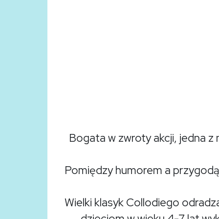
Bogata w zwroty akcji, jedna z 
Pomiędzy humorem a przygodą, n
Wielki klasyk Collodiego odrad
dzieciom w wieku 4-7 lat wy