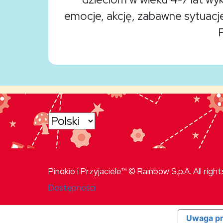
emocje, akcję, zabawne sytuacje
Pinokio i Przyjaciele™ © Rainbow S.p.A. All righ
Dostępności
Uwaga pr