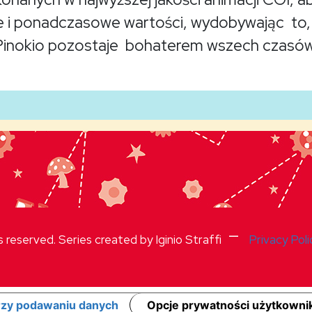
 i ponadczasowe wartości, wydobywając to, c
Pinokio pozostaje bohaterem wszech czasów
—
ts reserved. Series created by Iginio Straffi
Privacy Poli
zy podawaniu danych
Opcje prywatności użytkowni