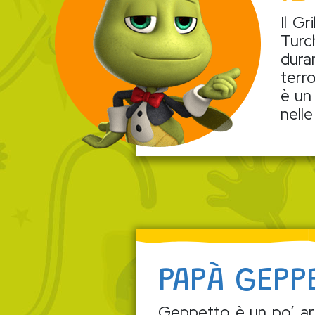
Il G
Turch
dur
terr
è un 
nelle
PAPÀ GEPP
Geppetto è un po’ art