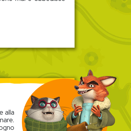
e alla
nare.
 sogno