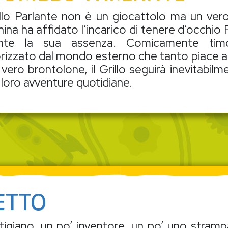
rillo Parlante non è un giocattolo ma un vero 
ina ha affidato l’incarico di tenere d’occhio 
ante la sua assenza. Comicamente timo
orizzato dal mondo esterno che tanto piace a 
vero brontolone, il Grillo seguirà inevitabilm
 loro avventure quotidiane.
ETTO
igiano, un po’ inventore, un po’ uno stramp