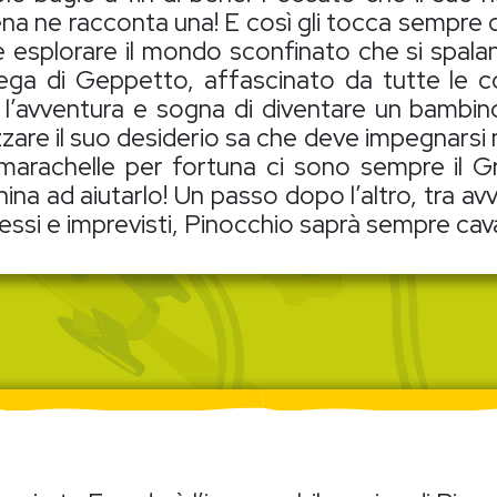
na ne racconta una! E così gli tocca sempre di
e esplorare il mondo sconfinato che si spalanc
ega di Geppetto, affascinato da tutte le c
l’avventura e sogna di diventare un bambin
izzare il suo desiderio sa che deve impegnarsi
marachelle per fortuna ci sono sempre il Gri
ina ad aiutarlo! Un passo dopo l’altro, tra av
essi e imprevisti, Pinocchio saprà sempre cava