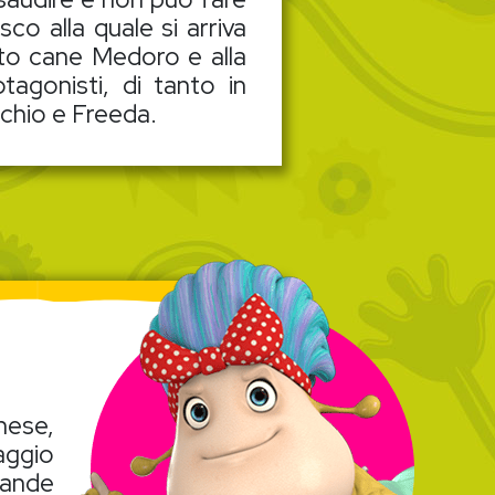
co alla quale si arriva
ato cane Medoro e alla
agonisti, di tanto in
cchio e Freeda.
nese,
aggio
rande