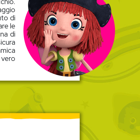
chio.
aggio
uto di
re le
na di
icura
’amica
 vero