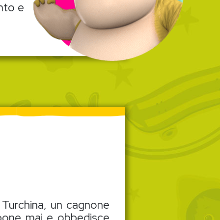
nto e
a Turchina, un cagnone
mpone mai e obbedisce