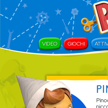
Navigazione princip
VIDEO
GIOCHI
ATTI
P
Pino
picc