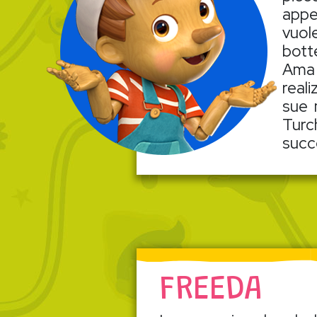
appe
vuol
bott
Ama 
real
sue 
Turch
succ
FREEDA