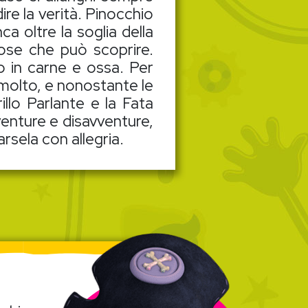
re la verità. Pinocchio
a oltre la soglia della
ose che può scoprire.
o in carne e ossa. Per
 molto, e nonostante le
llo Parlante e la Fata
venture e disavventure,
rsela con allegria.