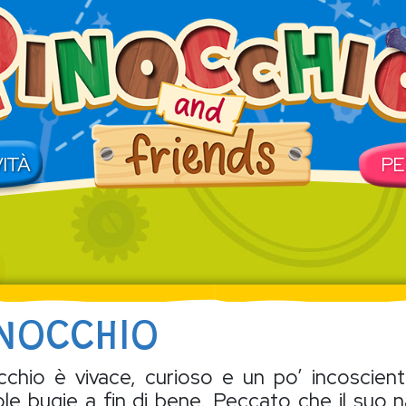
ale
VITÀ
PE
INOCCHIO
cchio è vivace, curioso e un po’ incoscien
ole bugie a fin di bene. Peccato che il suo n