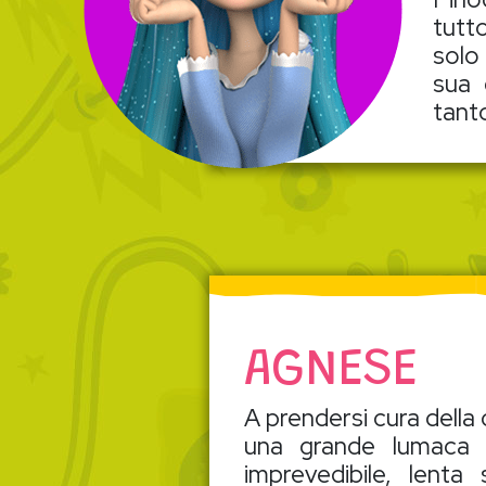
tutt
solo
sua 
tant
AGNESE
A prendersi cura della
una grande lumaca d
imprevedibile, lent