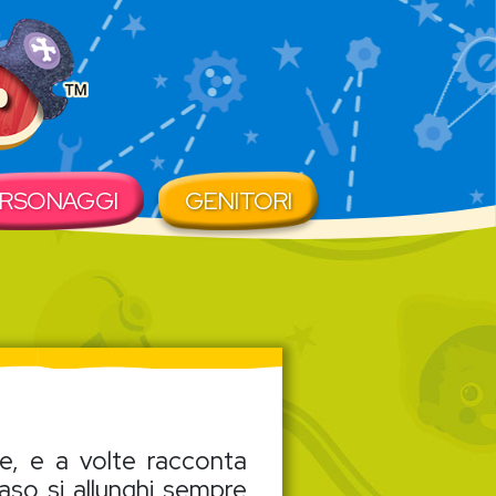
RSONAGGI
GENITORI
te, e a volte racconta
aso si allunghi sempre