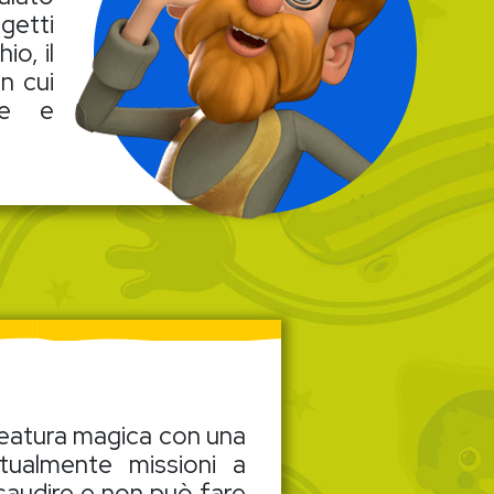
ggetti
o, il
n cui
ie e
reatura magica con una
tualmente missioni a
esaudire e non può fare