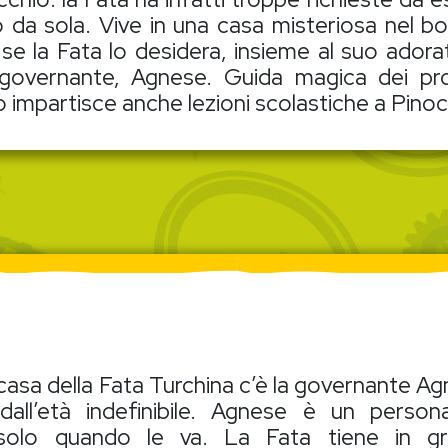
o da sola. Vive in una casa misteriosa nel bos
 se la Fata lo desidera, insieme al suo ador
governante, Agnese. Guida magica dei prot
o impartisce anche lezioni scolastiche a Pino
 casa della Fata Turchina c’è la governante Ag
all’età indefinibile. Agnese è un person
a solo quando le va. La Fata tiene in g