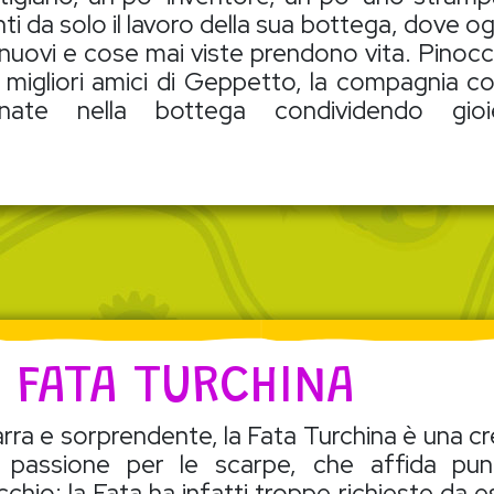
nti da solo il lavoro della sua bottega, dove o
uovi e cose mai viste prendono vita. Pinocchi
i migliori amici di Geppetto, la compagnia co
ornate nella bottega condividendo gio
 FATA TURCHINA
arra e sorprendente, la Fata Turchina è una c
 passione per le scarpe, che affida pun
cchio: la Fata ha infatti troppe richieste da 