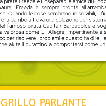
pirata Freeda è l’inseparabile amica di Pinoc
aura, Freeda è sempre pronta all’arremb
. Quando le cose sembrano irrisolvibili, il fi
 e la bambola trova una soluzione per sistema
 del famoso pirata Capitan Barbadolce e sog
a valorosa come lui. Allegra, impertinente e s
co per risolvere i problemi e questo fa di lei l
 che aiuta il burattino a comportarsi come un
 GRILLO PARLANTE