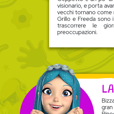
visionario, e porta ava
vecchi tornano come n
Grillo e Freeda sono 
trascorrere le gi
preoccupazioni.
LA
Bizz
gran
Pino