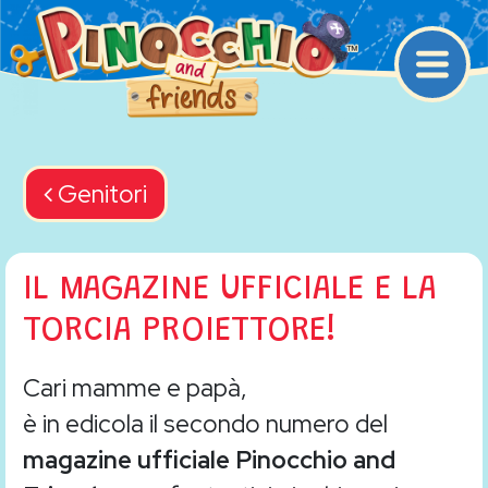
Navigazione princip
Back navigation
Genitori
IL MAGAZINE UFFICIALE E LA
TORCIA PROIETTORE!
Cari mamme e papà,
è in edicola il secondo numero del
magazine ufficiale Pinocchio and